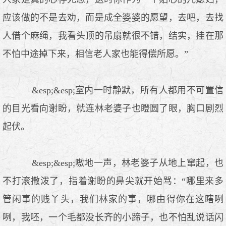
应该做的不是去劝，而是成全婆婆的愿望，去吧，去找
人借个麻绳，我看头顶的吊扇就很不错，结实，挂在那
不怕中途掉下来，相信老人家也能得偿所愿。”
&esp;&esp;室内一时静默，所有人都用不可置信
的目光看向谢盼，就连林老婆子也瞪圆了眼，胸口剧烈
起伏。
&esp;&esp;嗷地一声，林老婆子从地上窜起，也
不打滚撒泼了，指着谢盼的鼻尖就开始骂：“哪里来多
管闲事的贱丫头，我们林家的事，哪由得你在这瞎咧
咧，我呸，一个毛都没长齐的小蹄子，也不怕乱说话闪