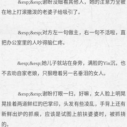
&esp;&esp;谢盼没细看其他人，她的注意力全被
在地上打滚撒泼的老婆子给吸引了。
&esp;&esp;对方左一句做主，右一句不活啦，直
把办公室里的人吵得脑仁疼。
&esp;&esp;她儿子就站在身旁，满脸的Yin沉，也
不去劝自家老娘，只狠瞪着另一名垂泪的女人。
&esp;&esp;谢盼打眼一扫，好嘛，女人脸上明晃
晃挂着两道鲜红的巴掌印，头发有些凌乱，手背上还有
新鲜出炉的抓痕，应该是试图上前扶婆婆时，被抓挠
的。