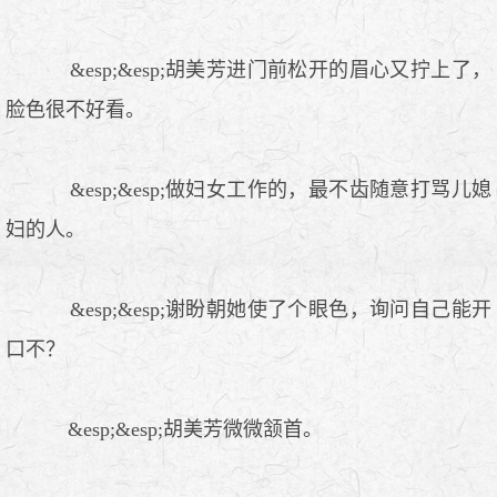
&esp;&esp;胡美芳进门前松开的眉心又拧上了，
脸色很不好看。
&esp;&esp;做妇女工作的，最不齿随意打骂儿媳
妇的人。
&esp;&esp;谢盼朝她使了个眼色，询问自己能开
口不？
&esp;&esp;胡美芳微微颔首。