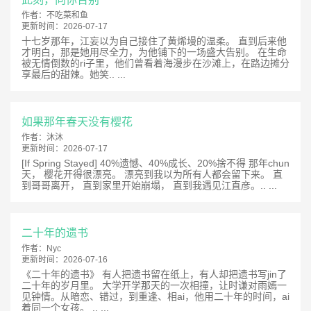
作者：
不吃菜和鱼
更新时间：
2026-07-17
十七岁那年，江妄以为自己接住了黄烯墁的温柔。 直到后来他
才明白，那是她用尽全力，为他铺下的一场盛大告别。 在生命
被无情倒数的ri子里，他们曾看着海漫步在沙滩上，在路边摊分
享最后的甜辣。她笑.. ...
如果那年春天没有樱花
作者：
沐沐
更新时间：
2026-07-17
[If Spring Stayed] 40%遗憾、40%成长、20%捨不得 那年chun
天， 樱花开得很漂亮。 漂亮到我以为所有人都会留下来。 直
到哥哥离开， 直到家里开始崩塌， 直到我遇见江直彦。.. ...
二十年的遗书
作者：
Nyc
更新时间：
2026-07-16
《二十年的遗书》 有人把遗书留在纸上，有人却把遗书写jin了
二十年的岁月里。 大学开学那天的一次相撞，让时谦对雨嫣一
见钟情。从暗恋、错过，到重逢、相ai，他用二十年的时间，ai
着同一个女孩。 .. ...