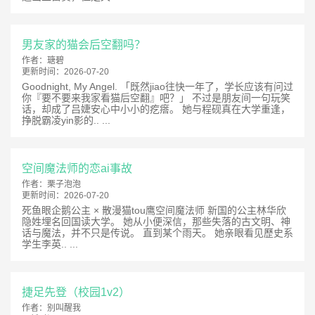
男友家的猫会后空翻吗？
作者：
瑭碧
更新时间：
2026-07-20
Goodnight, My Angel. 「既然jiao往快一年了，学长应该有问过
你『要不要来我家看猫后空翻』吧？」 不过是朋友间一句玩笑
话，却成了吕婕安心中小小的疙瘩。 她与程砚真在大学重逢，
挣脱霸凌yin影的.. ...
空间魔法师的恋ai事故
作者：
栗子泡泡
更新时间：
2026-07-20
死鱼眼企鹅公主 × 散漫猫tou鹰空间魔法师 新国的公主林华欣
隐姓埋名回国读大学。 她从小便深信，那些失落的古文明、神
话与魔法，并不只是传说。 直到某个雨天。 她亲眼看见歷史系
学生李英.. ...
捷足先登（校园1v2）
作者：
别叫醒我