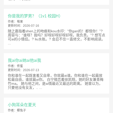
你是我的梦男？（1v1 校园H）
作者：
莓果
更新时间：
2026-07-16
随之嘉指着shen上的吻痕和kou水印：“你gan的！都怪你！”?
周容与：“谁呀？我吗？好呀好呀好呀好呀。我负责。”? 想写点
可ai的小情侣。? liu水账。? 会忍不住一直修文，不影响阅读。
...
我ai你ai她ai他ai我
作者：
佟蜜
更新时间：
2026-07-13
你和谁在一起既害羞又自卑，你就最ai谁。你和谁在一起最放
松最自由，谁就最ai你。 白宁暗恋着徐凯翔，她的好友兼青梅
竹ma。 她与他之间，是ai情最近又最远的距离。 她曾以为，
只要他没有女友，.. ...
小狗耳朵在夏天
作者：
椰兔子