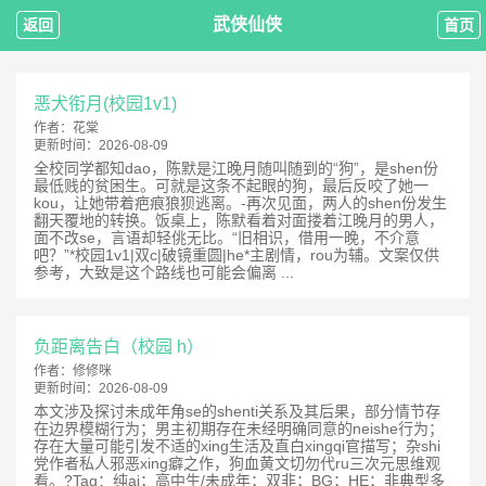
武侠仙侠
返回
首页
恶犬衔月(校园1v1)
作者：
花棠
更新时间：
2026-08-09
全校同学都知dao，陈默是江晚月随叫随到的“狗”，是shen份
最低贱的贫困生。可就是这条不起眼的狗，最后反咬了她一
kou，让她带着疤痕狼狈逃离。-再次见面，两人的shen份发生
翻天覆地的转换。饭桌上，陈默看着对面搂着江晚月的男人，
面不改se，言语却轻佻无比。“旧相识，借用一晚，不介意
吧？”*校园1v1|双c|破镜重圆|he*主剧情，rou为辅。文案仅供
参考，大致是这个路线也可能会偏离 ...
负距离告白（校园 h）
作者：
修修咪
更新时间：
2026-08-09
本文涉及探讨未成年角se的shenti关系及其后果，部分情节存
在边界模糊行为；男主初期存在未经明确同意的neishe行为；
存在大量可能引发不适的xing生活及直白xingqi官描写；杂shi
党作者私人邪恶xing癖之作，狗血黄文切勿代ru三次元思维观
看。?Tag：纯ai；高中生/未成年；双非；BG；HE；非典型多