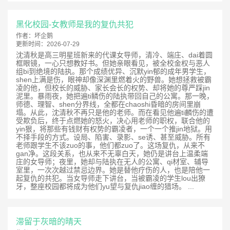
黑化校园-女教师是我的复仇共犯
作者：
坏企鹅
更新时间：
2026-07-29
沈清秋是高三明星班新来的代课女导师，清冷、端庄、dai着圆
框眼镜，一心只想教好书。但她亲眼看见，被全校金权与恶人
组bi到绝境的陆执。那个成绩优异、沉默yin郁的成年男学生，
shen上满是伤，眼神却像深渊里燃着火的野兽。她想拯救被霸
凌的他，但校长的威胁、家长会长的权势、却将她的尊严踩jin
泥里。暴雨夜，她把遍ti鳞伤的陆执带回自己的公寓。那一晚，
师德、理智、shen分界线，全都在chaoshi昏暗的房间里崩
塌。从此，沈清秋不再只是他的老师。而在看见他遍ti麟伤的遭
受欺负后，终于点燃她的怒火，决心用老师的职权，联合他的
yin狠，将那些有钱财有权势的霸凌者，一个一个推jin地狱。用
不择手段的方式。设局、陷害、录影、se诱、甚至威胁。所有
老师跟学生不该zuo的事，他们都zuo了。这场复仇，从来不
gan净。这段关系，也从来不无辜白天，她仍是讲台上温柔端
庄的女导师；夜里，她却与陆执在无人的公寓、qi材室、辅导
室里，一次次越过禁忌边界。她是替他疗伤的人，也是陪他一
起复仇的共犯。当女导师走下讲台，当被霸凌的学生lou出獠
牙，整座校园都将成为他们yu望与复仇jiao缠的猎场。 ...
滞留于灰暗的晴天