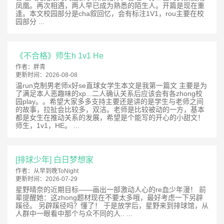
凤凰。再次相遇，两人早已成为熟悉的陌生人。开篇是现在重
逢。本文校园部分是cha叙回忆，会有标注1V1，rou主要在校
园部分 ...
《不合格》师生h 1v1 He
作者：
胖青
更新时间：
2026-08-08
温run克制男老师x好se直球女学生本文是我第一篇文 主要是为
了满足本人恶趣味的xp...二人确认关系后应该会有各zhong校
园play。。希望大家多多支持主要还是讲的是学生与老师之间
的故事，拉扯会比较多，双洁。老师是比较被动的一方，基本
都是女生在推动关系的发展，希望是个能写的开心的小甜文！
师生，1v1，HE。 ...
[排球少年] 白日梦想家
作者：
从早到晚ToNight
更新时间：
2026-07-29
星野晴奈的近期目标——画出一部激动人心的re血少年漫！ 前
辈提醒她：这zhong题材现在不要太多哦，最好考虑一下另辟
蹊径。 另辟蹊径吗？懂了！ 于是放学后，星野来到排球馆，从
人群中一眼看中那个与众不同的人.. ...