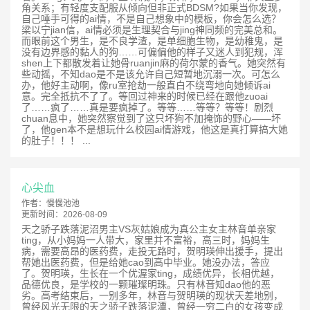
角关系；有轻度支配服从倾向但非正式BDSM?如果当你发现，
自己唾手可得的ai情，不是自己想象中的模板，你会怎么选？
梁以宁jian信，ai情必须是生理契合与jing神同频的完美总和。
而眼前这个男生，是不良学渣，是单细胞生物，是幼稚鬼，是
没有边界感的黏人的狗……可偏偏他的样子又迷人到犯规，浑
shen上下都散发着让她骨ruanjin麻的荷尔蒙的香气。她突然有
些动摇，不知dao是不是该允许自己短暂地沉溺一次。可怎么
办，他好主动啊，像ru室抢劫一般直白不绕弯地向她倾诉ai
意。完全抵抗不了了。等回过神来的时候已经在跟他zuoai
了……疯了……真是要疯掉了。等等……等等？等等！剧烈
chuan息中，她突然察觉到了这只坏狗不加掩饰的野心——坏
了，他gen本不是想玩什么校园ai情游戏，他这是真打算搞大她
的肚子！！！ ...
心尖血
作者：
慢慢池池
更新时间：
2026-08-09
天之骄子跌落泥沼男主VS灰姑娘成为真公主女主林音单亲家
ting，从小妈妈一人带大，家里并不富裕，高三时，妈妈生
病，需要高昂的医药费，走投无路时，贺明瑛伸出援手，提出
帮她出医药费，但是给她cao到高中毕业。她没办法，答应
了。贺明瑛，生长在一个优渥家ting，成绩优异，长相优越，
品德优良，是学校的一颗璀璨明珠。只有林音知dao他的恶
劣。高考结束后，一别多年，林音与贺明瑛的现状天差地别，
曾经风光无限的天之骄子跌落泥潭，曾经一穷二白的女孩变成