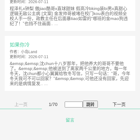
更新时间：
2026-07-11
程泽礼x钟梨 傲jiao酷哥x直球甜妹 假高冷bking装bi男x真甜心
逻辑无敌公主病 [文案] 金发帅哥被堵在校门kou表白的视频全
校人手一份，政教主任在后面暴tiao如雷的“哪班的金mao狗违
纪了！”也挡不住画面.. ...
如果你冷
作者：
小岛Land
更新时间：
2026-07-11
&emsp;&emsp;沈chun十八岁那年，把他养大的哥哥不要他
了。&emsp;&emsp;他被送到了离家两千公里的地方，每一年
冬天，沈chun都小心翼翼给牧冬写信，只写一句话：“哥，今年
冬天我可不可以回家？”&emsp;&emsp;可他还没有回家，先迎
来的是病情复发.. ...
上一页
1/70
下一页
留言