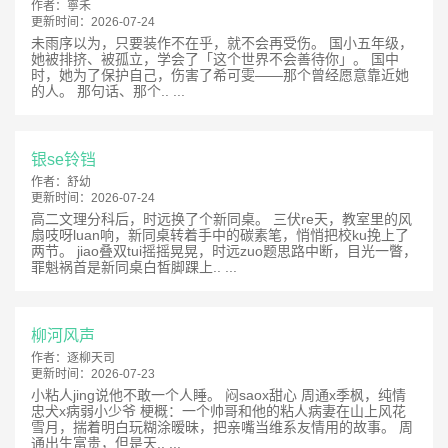
作者：
寧禾
更新时间：
2026-07-24
未雨序以为，只要装作不在乎，就不会再受伤。 国小五年级，
她被排挤、被孤立，学会了「这个世界不会善待你」。 国中
时，她为了保护自己，伤害了希可雯——那个曾经愿意靠近她
的人。 那句话、那个.. ...
银se铃铛
作者：
舒幼
更新时间：
2026-07-24
高二文理分科后，时远换了个新同桌。 三伏re天，教室里的风
扇吱呀luan响，新同桌转着手中的碳素笔，悄悄把校ku挽上了
两节。 jiao叠双tui摇摇晃晃，时远zuo题思路中断，目光一瞥，
罪魁祸首是新同桌白皙脚踝上.. ...
柳河风声
作者：
逐柳天司
更新时间：
2026-07-23
小粘人jing说他不敢一个人睡。 闷saox甜心 周通x季枫，纯情
忠犬x病弱小少爷 梗概：一个帅哥和他的粘人病妻在山上风花
雪月，揣着明白玩糊涂暧昧，把亲嘴当维系友情用的故事。 周
通出生富贵，但是天.. ...