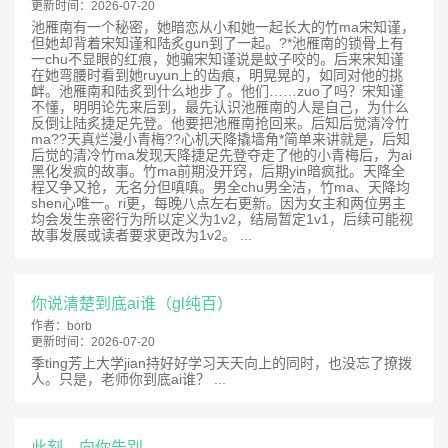
更新时间：
2026-07-20
池雁南有一个秘密，她暗恋从小和她一起长大的竹ma宋知谨，
但她却背着宋知谨和陆炙gun到了一起。?*池雁南的锁骨上有
一chu不显眼的红痕，她骗宋知谨说是蚊子咬的。后来宋知谨
在她弯腰时看到她ruyun上的齿痕，明晃晃的，如同对他的挑
衅。池雁南和陆炙到什么地步了。他们……zuo了吗？宋知谨
不懂，明明论先来后到，最先认识池雁南的人是自己，为什么
反倒让陆炙捷足先登。他要把池雁南抢回来。后知后觉清冷竹
ma??天真烂漫小青梅??心机天降撬墙角*简单来讲就是，后知
后觉的清冷竹ma发现天降捷足先登夺走了他的小青梅后，为ai
黑化发疯的故事。竹ma前期没开窍，后期yin暗疯批。天降全
程又争又抢，无名分但嗔嗔。男全chu男全洁，竹ma、天降均
shen心唯一。ri更，每晚八点左右更新。因为女主和两位男主
均会发生亲密行为所以定义为1v2，结局暂定1v1，后续可能视
故事发展或读者要求更改为1v2。 ...
你说清楚到底ai谁（gl纯百）
作者：
borb
更新时间：
2026-07-20
季ting芳上大学jian持好好学习天天向上的同时，也没忘了撩拨
人。只是，老师你到底ai谁？ ...
此刻，向你告别