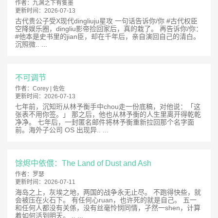
作者：
九渊之下有隻墨
更新时间：
2026-07-13
古代贵公子受X现代dingliuju星攻 一句话告诉你/你 #古代权臣
空降娱乐圈，dingliu影帝捡回家后，真的栽了。 再告诉你/你：
#他本是史书里的jian臣，却在千年后，亲自演回自己的清白。
沉照微.. ...
不可调节
作者：
Corey | 佐佐
更新时间：
2026-07-13
七年前，沉知珩从林予衡手中chou走一份底稿，对他说：「这
张表不用你签。」 那之后，他也从林予衡的人生里离开得乾乾
净净。 七年后，一封匿名邮件将林予衡重新拉回那个名字面
前。海外子公司 OS 出现异.. ...
馀烬中依偎：The Land of Dust and Ash
作者：
罗瑟
更新时间：
2026-07-11
海岛之上，灰埃之地，两国的战争永无止尽。 不跑得快些，就
会被压在火石下。 有任何心ruan，也许死的就是自己。 五一
和任何人都没有关係，没有丝毫怜悯同情，孑然一shen，计算
着如何活到明天。 .. ...