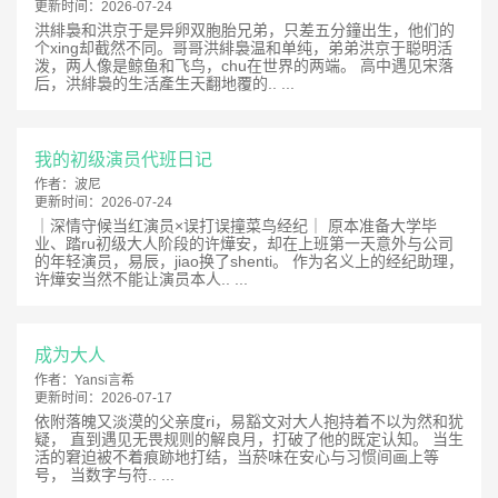
更新时间：
2026-07-24
洪緋裊和洪京于是异卵双胞胎兄弟，只差五分鐘出生，他们的
个xing却截然不同。哥哥洪緋裊温和单纯，弟弟洪京于聪明活
泼，两人像是鲸鱼和飞鸟，chu在世界的两端。 高中遇见宋落
后，洪緋裊的生活產生天翻地覆的.. ...
我的初级演员代班日记
作者：
波尼
更新时间：
2026-07-24
｜深情守候当红演员×误打误撞菜鸟经纪｜ 原本准备大学毕
业、踏ru初级大人阶段的许燁安，却在上班第一天意外与公司
的年轻演员，易辰，jiao换了shenti。 作为名义上的经纪助理，
许燁安当然不能让演员本人.. ...
成为大人
作者：
Yansi言希
更新时间：
2026-07-17
依附落魄又淡漠的父亲度ri，易豁文对大人抱持着不以为然和犹
疑， 直到遇见无畏规则的解良月，打破了他的既定认知。 当生
活的窘迫被不着痕跡地打结，当菸味在安心与习惯间画上等
号， 当数字与符.. ...