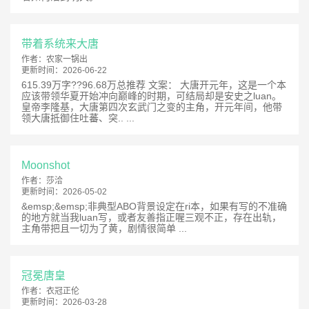
带着系统来大唐
作者：
农家一锅出
更新时间：
2026-06-22
615.39万字??96.68万总推荐 文案： 大唐开元年，这是一个本
应该带领华夏开始冲向巅峰的时期，可结局却是安史之luan。
皇帝李隆基，大唐第四次玄武门之变的主角，开元年间，他带
领大唐抵御住吐蕃、突.. ...
Moonshot
作者：
莎洽
更新时间：
2026-05-02
&emsp;&emsp;非典型ABO背景设定在ri本，如果有写的不准确
的地方就当我luan写，或者友善指正喔三观不正，存在出轨，
主角带把且一切为了黄，剧情很简单 ...
冠冕唐皇
作者：
衣冠正伦
更新时间：
2026-03-28