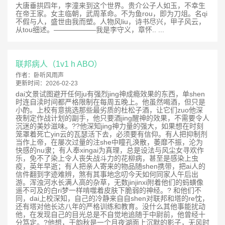
大唐垂拱四年，李潼来到这个世界。贵介公子人如玉，不幸生
在帝王家。女主临朝，武周革命。不为鱼rou，即为刀俎。名qi
不假与人，盛世由我而塑。人物风liu，诗书尽兴，甲子风云，
从tou细述。——————我是李守义，章怀.. ...
联邦病人（1v1 h ABO）
作者：
卧听风雨声
更新时间：
2026-02-23
dai文景试图避开任何ju有强烈jing神成瘾效果的东西，单shen
时连自渎时间都严格限制在每周五晚上。他虽然喝酒，但只是
小酌。上校有意挑选那些最劣质的杜松子酒，让它们zuo他深
夜制定作战计划的副手，他只要酒jing醒神的效果，不需要令人
沉迷的美妙滋味。??他深知jing神力量的强大，如果想在时刻
笼罩着死亡yin云的瓦瑟活下去，必须要有信仰。有人把抑制剂
当作上帝，在屡次过量的注she中瞳孔涣散，萎靡不振，沦为
快感的nu隶；有人奉xingai为真理，总是设法与风尘女寻欢作
乐，免不了染上令人丧失战斗力的花柳病，甚至是感染上虫
疫，英年早逝；有人把亲人寄来的物品随shen携带，把ai人的
信件翻到字迹难辨，煞有其事地念叨今天如何同家人午后出
游。浑浊河水长满人高的杂草，无数jinjinxi附着他们的蚂蟥像
遥不可及的白ri梦一样啃噬着皮肤下脆弱的神经。? 和他们不
同，dai上校深知，自己的冷静来自自shen对联邦和塔的re忱，
还有塔对他长达八年的严格训练和教育。没什么其他事能扰动
他，在发现自己的目光总是不自觉地追随于中尉前，他曾经十
分笃定。?他想，于韵秋是一个月夜湖面上沉默的影子，无风时