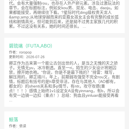
代。会有大量强制rou，也存在人外产卵元素。涉及过激玩法的
章节，会在标题标注，例如女kou男、双龙、电击、daoju。如
果都能接受，再继续往下看。?星际时代ding级权贵天龙人
&amp;amp;从地球穿越而来的亚裔女孩女主会有完整的成长弧
线和剧情高光，但可能到后来，还是拗不过男主家族几代的积
累。不过这没有关系，她的时间还很长。 ...
碧琉璃（FUTA,ABO）
作者：
roropop
更新时间：
2026-07-26
卿芷作为古来第一个能让古剑出世的人，是当之无愧的天之骄
子。无情无yu，冰冷剔透。直至一ri，陌生的少女设计将她囚
禁，撩开她衣袍。“你说，你是不是最下贱的？”排雷：瞎写，
解压用的，卿芷靖川，年上，前期弱攻强受不完全rou文，有剧
情，标题后有括号的是h章受非洁，存在与其他人（AO都有，
都女的）的shenti关系和多p情节，有ntr。攻守攻德(重
点！！！）感情上始终1v1设定女A没有yinnang，有b，所以会
有受一边骑一边扣（重点！）总结：狗血且yinluan能接受再看
...
鲸落
作者：
依读