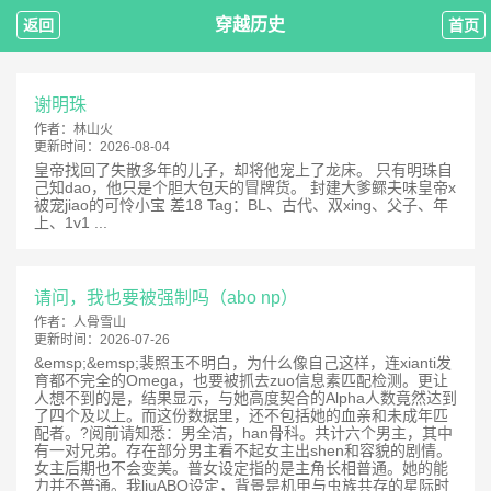
穿越历史
返回
首页
谢明珠
作者：
林山火
更新时间：
2026-08-04
皇帝找回了失散多年的儿子，却将他宠上了龙床。 只有明珠自
己知dao，他只是个胆大包天的冒牌货。 封建大爹鳏夫味皇帝x
被宠jiao的可怜小宝 差18 Tag：BL、古代、双xing、父子、年
上、1v1 ...
请问，我也要被强制吗（abo np）
作者：
人骨雪山
更新时间：
2026-07-26
&emsp;&emsp;裴照玉不明白，为什么像自己这样，连xianti发
育都不完全的Omega，也要被抓去zuo信息素匹配检测。更让
人想不到的是，结果显示，与她高度契合的Alpha人数竟然达到
了四个及以上。而这份数据里，还不包括她的血亲和未成年匹
配者。?阅前请知悉：男全洁，han骨科。共计六个男主，其中
有一对兄弟。存在部分男主看不起女主出shen和容貌的剧情。
女主后期也不会变美。普女设定指的是主角长相普通。她的能
力并不普通。我liuABO设定，背景是机甲与虫族共存的星际时