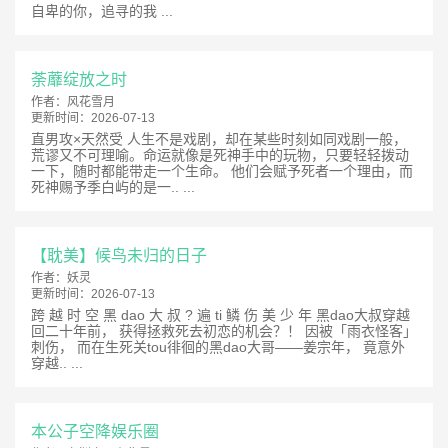
自卑的你，追寻的我 ...
荼蘼绽放之时
作者：
风花雪月
更新时间：
2026-07-13
直男攻×天然受 人生不是戏剧，却在某些时刻如同戏剧一般，
荒谬又不可理喻。命运就像是死神手中的玩物，只要轻轻拨动
一下，随时都能带走一个生命。 他们会赋予死者一个理由，而
死神赐予季白屿的是一.. ...
【耽美】候鸟未归的日子
作者：
妖灵
更新时间：
2026-07-13
跨 越 时 空 黑 dao 大 叔 ? 遍 ti 鳞 伤 美 少 年 黑dao大叔穿越
回二十年前， 获得拯救死去初恋的机会？！ 因被「雨衣怪客」
刺伤， 而在生死关tou徘徊的黑dao大哥——姜宗年， 竟意外
穿越.. ...
本公子空降娱乐圈