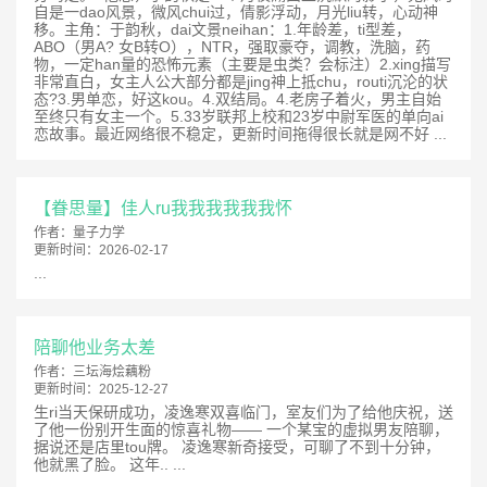
自是一dao风景，微风chui过，倩影浮动，月光liu转，心动神
移。主角：于韵秋，dai文景neihan：1.年龄差，ti型差，
ABO（男A? 女B转O），NTR，强取豪夺，调教，洗脑，药
物，一定han量的恐怖元素（主要是虫类？会标注）2.xing描写
非常直白，女主人公大部分都是jing神上抵chu，routi沉沦的状
态?3.男单恋，好这kou。4.双结局。4.老房子着火，男主自始
至终只有女主一个。5.33岁联邦上校和23岁中尉军医的单向ai
恋故事。最近网络很不稳定，更新时间拖得很长就是网不好 ...
【眷思量】佳人ru我我我我我我怀
作者：
量子力学
更新时间：
2026-02-17
...
陪聊他业务太差
作者：
三坛海烩藕粉
更新时间：
2025-12-27
生ri当天保研成功，凌逸寒双喜临门，室友们为了给他庆祝，送
了他一份别开生面的惊喜礼物—— 一个某宝的虚拟男友陪聊，
据说还是店里tou牌。 凌逸寒新奇接受，可聊了不到十分钟，
他就黑了脸。 这年.. ...