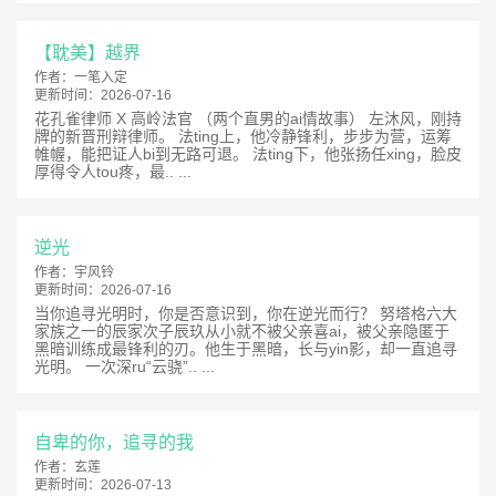
【耽美】越界
作者：
一笔入定
更新时间：
2026-07-16
花孔雀律师 X 高岭法官 （两个直男的ai情故事） 左沐风，刚持
牌的新晋刑辩律师。 法ting上，他冷静锋利，步步为营，运筹
帷幄，能把证人bi到无路可退。 法ting下，他张扬任xing，脸皮
厚得令人tou疼，最.. ...
逆光
作者：
宇风铃
更新时间：
2026-07-16
当你追寻光明时，你是否意识到，你在逆光而行？ 努塔格六大
家族之一的辰家次子辰玖从小就不被父亲喜ai，被父亲隐匿于
黑暗训练成最锋利的刃。他生于黑暗，长与yin影，却一直追寻
光明。 一次深ru“云骁”.. ...
自卑的你，追寻的我
作者：
玄莲
更新时间：
2026-07-13