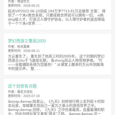
作者：
锈迹符文
更新时间：
2026-06-21
起点VIP2022-06-10完结 194万字??13.81万总推荐 文案： 得
到了一个末ri救世系统，只要拯救世界就可以拥有一切。 xi纳
ding级人才，打造泛人理守护协会，以人理守护者的姿态降临
于一个个末ri世界.. ...
梦幻西游之重返2005
作者：
秋风夏蝉
更新时间：
2026-06-11
方云重生了， 重生到了他高三时的2005年。 这个时期的梦幻
西游正chu于飞速成长期， 各zhong风云人物竞相争锋。 “叮
——全能辅助系统为您服务！” 从课堂上醒来的方云听到脑海
中的提示声， 整.. ...
这个剑修有点稳
作者：
暴走叉烧包
更新时间：
2025-07-10
&emsp;&emsp;陆青山，《九天》剑修排行榜上名列前十的知
名玩家，穿越重生到自己一直为之奋斗的游戏世界之中。
&emsp;&emsp;剑修，《九天》之中伤害最高，血量最薄的职
业，因此剑修玩家又素有“莽夫”之称。 &emsp;&emsp;这一