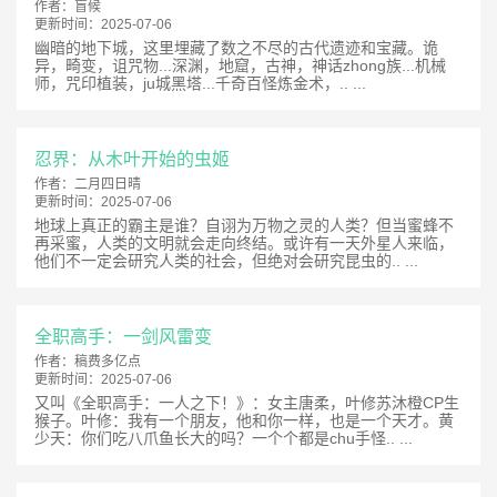
作者：
盲候
更新时间：
2025-07-06
幽暗的地下城，这里埋藏了数之不尽的古代遗迹和宝藏。诡
异，畸变，诅咒物...深渊，地窟，古神，神话zhong族...机械
师，咒印植装，ju城黑塔...千奇百怪炼金术，.. ...
忍界：从木叶开始的虫姬
作者：
二月四日晴
更新时间：
2025-07-06
地球上真正的霸主是谁？自诩为万物之灵的人类？但当蜜蜂不
再采蜜，人类的文明就会走向终结。或许有一天外星人来临，
他们不一定会研究人类的社会，但绝对会研究昆虫的.. ...
全职高手：一剑风雷变
作者：
稿费多亿点
更新时间：
2025-07-06
又叫《全职高手：一人之下！》：女主唐柔，叶修苏沐橙CP生
猴子。叶修：我有一个朋友，他和你一样，也是一个天才。黄
少天：你们吃八爪鱼长大的吗？一个个都是chu手怪.. ...