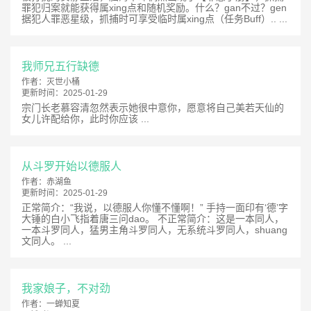
罪犯归案就能获得属xing点和随机奖励。什么？gan不过？gen
据犯人罪恶星级，抓捕时可享受临时属xing点（任务Buff）.. ...
我师兄五行缺德
作者：
灭世小桶
更新时间：
2025-01-29
宗门长老慕容清忽然表示她很中意你，愿意将自己美若天仙的
女儿许配给你，此时你应该 ...
从斗罗开始以德服人
作者：
赤湖鱼
更新时间：
2025-01-29
正常简介：“我说，以德服人你懂不懂啊！” 手持一面印有‘德’字
大锤的白小飞指着唐三问dao。 不正常简介：这是一本同人，
一本斗罗同人，猛男主角斗罗同人，无系统斗罗同人，shuang
文同人。 ...
我家娘子，不对劲
作者：
一蝉知夏