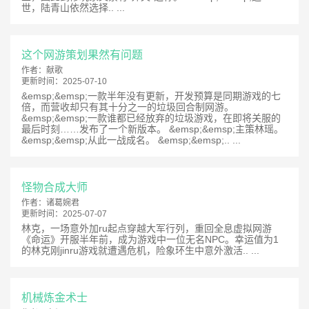
世，陆青山依然选择.. ...
这个网游策划果然有问题
作者：
献歌
更新时间：
2025-07-10
&emsp;&emsp;一款半年没有更新，开发预算是同期游戏的七
倍，而营收却只有其十分之一的垃圾回合制网游。
&emsp;&emsp;一款谁都已经放弃的垃圾游戏，在即将关服的
最后时刻……发布了一个新版本。 &emsp;&emsp;主策林瑶。
&emsp;&emsp;从此一战成名。 &emsp;&emsp;.. ...
怪物合成大师
作者：
诸葛婉君
更新时间：
2025-07-07
林克，一场意外加ru起点穿越大军行列，重回全息虚拟网游
《命运》开服半年前，成为游戏中一位无名NPC。幸运值为1
的林克刚jinru游戏就遭遇危机，险象环生中意外激活.. ...
机械炼金术士