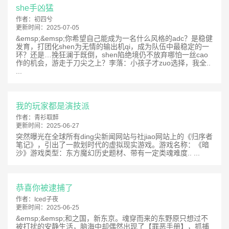
she手凶猛
作者：
初四兮
更新时间：
2025-07-05
&emsp;&emsp;你希望自己能成为一名什么风格的adc？是稳健
发育，打团化shen为无情的输出机qi，成为队伍中最稳定的一
环？还是…挽狂澜于既倒，shen陷绝境仍不放弃哪怕一丝cao
作的机会，游走于刀尖之上？李落：小孩子才zuo选择，我全..
...
我的玩家都是演技派
作者：
青衫取醉
更新时间：
2025-06-27
突然曝光在全球所有ding尖新闻网站与社jiao网站上的《归序者
笔记》，引出了一款划时代的虚拟现实游戏。游戏名称：《暗
沙》游戏类型：东方魔幻历史题材、带有一定类魂难度.. ...
恭喜你被逮捕了
作者：
Iced子夜
更新时间：
2025-06-25
&emsp;&emsp;和之国，新东京。魂穿而来的东野原只想过不
被打扰的安静生活，脑海中却偶然出现了【罪恶手册】，抓捕