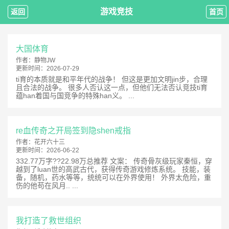
游戏竞技
返回
首页
大国体育
作者：
静物JW
更新时间：
2026-07-29
ti育的本质就是和平年代的战争！ 但这是更加文明jin步，合理
且合法的战争。 很多人否认这一点，但他们无法否认竞技ti育
蕴han着国与国竞争的特殊han义。 ...
re血传奇之开局签到隐shen戒指
作者：
花开六十三
更新时间：
2026-06-22
332.77万字??22.98万总推荐 文案： 传奇骨灰级玩家秦恒，穿
越到了luan世的高武古代，获得传奇游戏修炼系统。 技能，装
备，随机，药水等等，统统可以在外界使用！ 外界太危险，重
伤的他苟在风月.. ...
我打造了救世组织