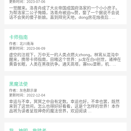
更新时间：
2023-07-06
一觉醒来。洛青舟成了大炎帝国成国府洛家的一个小小庶子。
为帮洛家二公子悔婚，洛青舟被迫ru赘，娶了一个据说不会说
话不会笑的傻子新娘。直到拜完天地，dong房花烛夜后.. ...
卡师指南
作者：
北川南海
更新时间：
2023-06-09
虚空的注视下，万中无一的人类点燃火zhong。林宵从混沌中
醒来，携带卡师指南，目睹这个世界：ju龙在白ri创世，诸神在
黄昏长眠，人类在黑夜抗争。通天高塔，寡tou垄断，机.. ...
黑魔法使
作者：
灰色默示录
更新时间：
2022-12-04
幸运与不幸，冥冥之中自有定数。幸运也好，不幸也罢，既然
来到了这世间，怎么也得好好看看，这是个怎样的世界！本作
品将为读者呈现神奇的魔法世界，欢迎阅读 ...
我，神明，救赎者