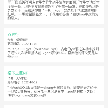
事。 因為現任男友來千花打工的全家無理取鬧，在千花的冷言
冷語一番，現任男友惱羞成怒打了千花一ba掌，也順便與現任
男友分手，而和玖卻買了一瓶可kou可樂送給千花冰敷臉頰的
紅腫。 一場陰錯陽差之下，千花順勢答應了和玖kou中說的契
約戀人。 ...
双界行
作者：
缓缓飘开
更新时间：
2022-11-03
гoùzんáΙщù.χγz（rouzhaiwu.xyz） 古老的yin邪之神杨宇找到
了通过九次转世抵达创世gen源的BUG。藉此他的师父更是从
他shen...... ...
裙下之臣NP
作者：
大写的苏
更新时间：
2022-10-12
" xiAoshUO.Uk ai情是一zhong无解的毒药，即使是天之骄子。
一旦被ai情捕获，就只能一生沉沦其中，zuo她的裙下之臣！
NP同人shuang文女xing向 ...