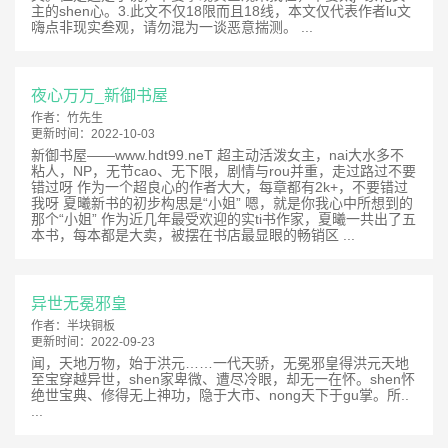
主的shen心。3.此文不仅18限而且18线，本文仅代表作者lu文
嗨点非现实叁观，请勿混为一谈恶意揣测。 ...
夜心万万_新御书屋
作者：
竹先生
更新时间：
2022-10-03
新御书屋——www.hdt99.neT 超主动活泼女主，nai大水多不
粘人，NP，无节cao、无下限，剧情与rou并重，走过路过不要
错过呀 作为一个超良心的作者大大，每章都有2k+，不要错过
我呀 夏曦新书的初步构思是“小姐” 嗯，就是你我心中所想到的
那个“小姐” 作为近几年最受欢迎的实ti书作家，夏曦一共出了五
本书，每本都是大卖，被摆在书店最显眼的畅销区 ...
异世无冕邪皇
作者：
半块铜板
更新时间：
2022-09-23
闻，天地万物，始于洪元……一代天骄，无冕邪皇得洪元天地
至宝穿越异世，shen家卑微、遭尽冷眼，却无一在怀。shen怀
绝世宝典、修得无上神功，隐于大市、nong天下于gu掌。所..
...