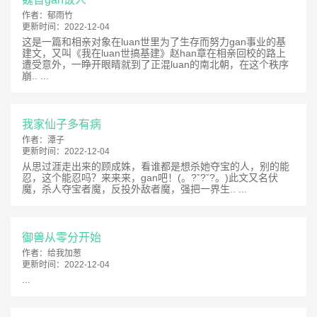
作者：
郁雨竹
更新时间：
2022-12-04
这是一篇和相亲对象在luan世里为了生存而努力gan事业的基
建文，又叫《我在luan世搞基建》赵han章在相亲回校的路上
遭受意外，一睁开眼睛就到了正混luan的南北朝，在这个秩序
崩.. ...
我家仙子多有病
作者：
潭子
更新时间：
2022-12-04
从思过涯走出来的顾成姝，看谁都是想杀她夺宝的人，别的能
忍，这个能忍吗？来来来，gan吧！(。?ˇ?ˇ?。)此文又名伏
魔，杀人夺宝者魔，反投外敌者魔，强把一界生.. ...
御兽从零分开始
作者：
给我加葱
更新时间：
2022-12-04
...