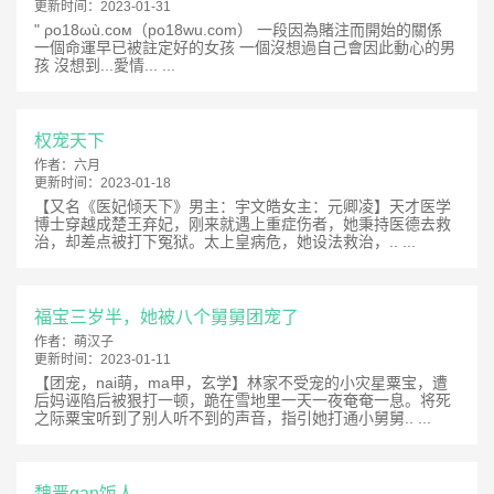
更新时间：
2023-01-31
" ρο18ωù.cοм（po18wu.com） 一段因為賭注而開始的關係
一個命運早已被註定好的女孩 一個沒想過自己會因此動心的男
孩 沒想到...愛情... ...
权宠天下
作者：
六月
更新时间：
2023-01-18
【又名《医妃倾天下》男主：宇文皓女主：元卿凌】天才医学
博士穿越成楚王弃妃，刚来就遇上重症伤者，她秉持医德去救
治，却差点被打下冤狱。太上皇病危，她设法救治，.. ...
福宝三岁半，她被八个舅舅团宠了
作者：
萌汉子
更新时间：
2023-01-11
【团宠，nai萌，ma甲，玄学】林家不受宠的小灾星粟宝，遭
后妈诬陷后被狠打一顿，跪在雪地里一天一夜奄奄一息。将死
之际粟宝听到了别人听不到的声音，指引她打通小舅舅.. ...
魏晋gan饭人