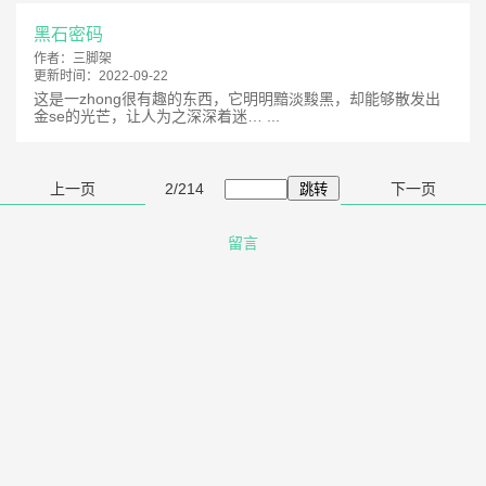
黑石密码
作者：
三脚架
更新时间：
2022-09-22
这是一zhong很有趣的东西，它明明黯淡黢黑，却能够散发出
金se的光芒，让人为之深深着迷… ...
上一页
2/214
下一页
留言