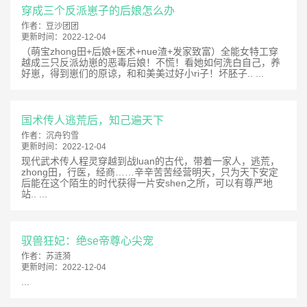
穿成三个反派崽子的后娘怎么办
作者：
豆沙团团
更新时间：
2022-12-04
（萌宝zhong田+后娘+医术+nue渣+发家致富）全能女特工穿
越成三只反派幼崽的恶毒后娘！不慌！看她如何洗白自己，养
好崽，得到崽们的原谅，和和美美过好小ri子！坏胚子.. ...
国术传人逃荒后，知己遍天下
作者：
沉舟钓雪
更新时间：
2022-12-04
现代武术传人程灵穿越到战luan的古代，带着一家人，逃荒，
zhong田，行医，经商……辛辛苦苦经营明天，只为天下安定
后能在这个陌生的时代获得一片安shen之所，可以有尊严地
站.. ...
驭兽狂妃：绝se帝尊心尖宠
作者：
苏涟漪
更新时间：
2022-12-04
...