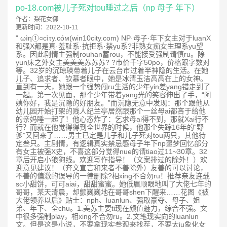
po-18.com被儿子死对tou睡过之后（np 母子 年下）
作者：
梨花女御
更新时间：
2022-10-11
" ωìη①○cìτy.cóм(win10city.com) NP·母子·年下女主对于luanX
和强X都是真·羞耻系·抗拒系·禁yu系?非熟女痴女生理系yu望
系。因此剧情主强制rouhan蓄rou，不能接受强制请慎ru。除
yun床之外女主美美美苏苏苏? ?市价千字50po，价格跟字数对
等。32岁的沉琼瑛带着儿子在云台市过着半神隐的生活。在她
儿子、追求者、钦慕者眼中，她是冰清玉洁高高在上的女神。
直到有一天，她跟一个强势闯ru生活的少年yin差yang错走到了
一起。第一次见面，那个少年带着yang光的笑容伸出了手，“阿
姨你好，我是沉隐的好朋友。”而沉隐无意中发现：那个跟他从
幼儿园开始打架的贱人纪兰亭居然跟那个一丝母ai都吝于给他
的亲妈睡一起了！他心态炸了：乞求母ai得不到，那就Xai行不
行？而就在他觉得得到全世界的时候，他那个失踪16年的“野
爹”又回来了……男主已定是儿子和儿子死对tou两只，其他待
定叁只。主剧情，有逻辑真实禁忌感母子年下np噩梦回忆部分
有女主被强X史，不喜这部分觉得nue的请tiao过11~30章。32
章后开启小狼狗线。欢迎写作指导！（文案排过的除外！）欢
迎意见建议！（弃文宣言和来者不善除外）友善的可以讨论，
不善的偏激的误导的一律删除?相xing不合勿ru！推荐亲友连载
sc小甜饼，可可aiai，甜甜蜜蜜。她低眉顺眼地叫了大佬七年的
哥哥，某天清晨，却颤巍巍地在哥哥shen下醒来……花图《被
大佬领养以后》贴士：nph、luanlun、强取豪夺、母子、姐
弟、年下、全chu。1.美苏主要ti现在颜值魅力，综合不强。文
中很多强制play，相xing不合勿ru。2.文笔现实向的luanlun
文。但是这是小说，不要拿现实叁观来找茬，不要太ju象化女