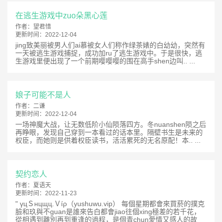
在逃生游戏中zuo朵黑心莲
作者：
望君惜
更新时间：
2022-12-04
jing致美丽被男人们ai慕被女人们称作绿茶婊的白幼幼，突然有
一天被逃生游戏捕捉，成功加ru了逃生游戏中。于是很快，逃
生游戏里便出现了一个前期嘤嘤嘤的围在高手shen边叫.. ...
娘子可能不是人
作者：
二谦
更新时间：
2022-12-04
一场神魔大战，让无数低阶小仙陨落四方。冬nuanshen陨之后
再睁眼，发现自己穿到一本看过的话本里。隔壁书生是未来的
权臣，而她则是供着权臣读书，活活累死的无名原配！本.. ...
契约恋人
作者：
夏语天
更新时间：
2022-11-23
" γцＳнцщц.Ｖíρ（yushuwu.vip） 每個星期都會來買菸的撲克
臉和玖與不guan是誰來告白都會jiao往個xing極差的若千花，
從相遇到離別再到重逢的過程，是個青chun愛情又感人的故