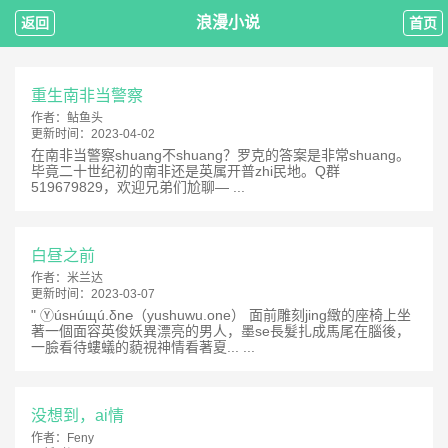
浪漫小说
返回
首页
重生南非当警察
作者：
鲇鱼头
更新时间：
2023-04-02
在南非当警察shuang不shuang？罗克的答案是非常shuang。
毕竟二十世纪初的南非还是英属开普zhi民地。Q群
519679829，欢迎兄弟们尬聊— ...
白昼之前
作者：
米兰达
更新时间：
2023-03-07
" Ⓨúsнúщú.δn℮（yushuwu.one） 面前雕刻jing緻的座椅上坐
著一個面容英俊妖異漂亮的男人，墨se長髮扎成馬尾在腦後，
一臉看待螻蟻的藐視神情看著夏... ...
没想到，ai情
作者：
Feny